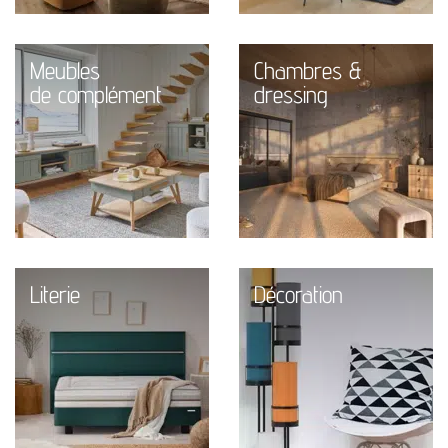
Meubles
Chambres &
de complément
dressing
Literie
Décoration