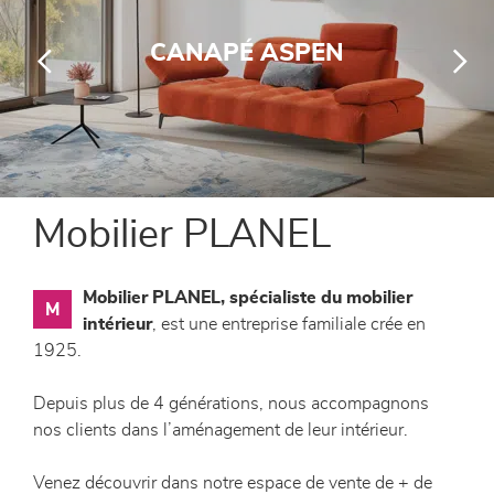
canapés et fauteuils
CANAPÉ ASPEN
séjours
meubles de complément
chambres et dressing
Mobilier PLANEL
literie
Mobilier PLANEL, spécialiste du mobilier
M
décoration
intérieur
, est une entreprise familiale crée en
1925.
Depuis plus de 4 générations, nous accompagnons
nos clients dans l’aménagement de leur intérieur.
Venez découvrir dans notre espace de vente de + de