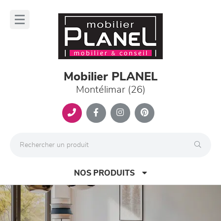
Panneau de gestion des cookies
lose
nu
Mobilier PLANEL
Montélimar (26)
NOS PRODUITS
Previous
Nex