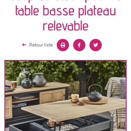
canapés et fauteuils
table basse plateau
séjours
relevable
meubles de complément
Retour liste
chambres et dressing
literie
décoration