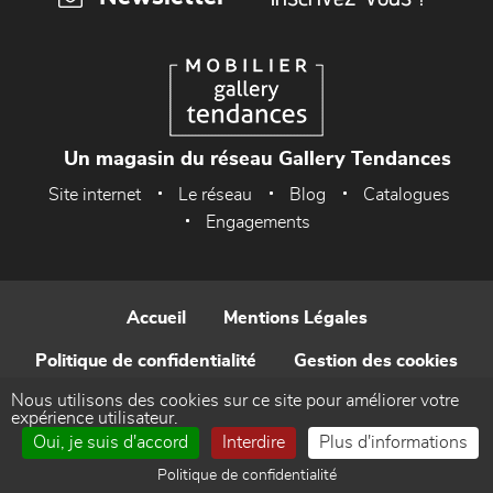
Un magasin du réseau Gallery Tendances
Site internet
Le réseau
Blog
Catalogues
Engagements
Accueil
Mentions Légales
Politique de confidentialité
Gestion des cookies
Nous utilisons des cookies sur ce site pour améliorer votre
Contact
expérience utilisateur.
Oui, je suis d'accord
Interdire
Plus d'informations
Réalisé par WEB Enseignes
Politique de confidentialité