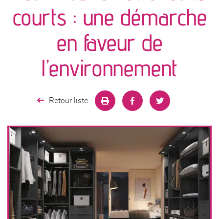
canapés et fauteuils
courts : une démarche
séjours
en faveur de
meubles de complément
l’environnement
chambres et dressing
Retour liste
literie
décoration