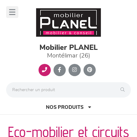
Panneau de gestion des cookies
lose
nu
Mobilier PLANEL
Montélimar (26)
NOS PRODUITS
Eco-mobilier et circuits