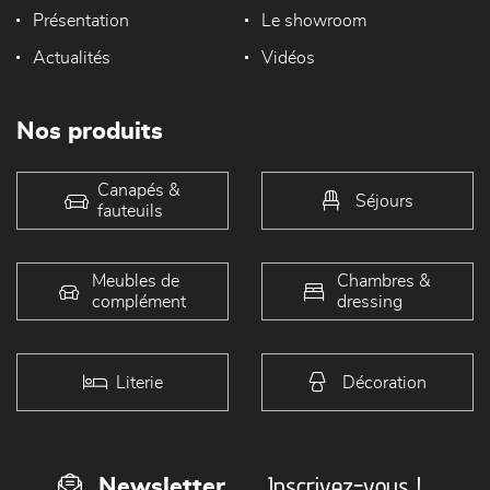
Présentation
Le showroom
Actualités
Vidéos
Nos produits
Canapés &
Séjours
fauteuils
Meubles de
Chambres &
complément
dressing
Literie
Décoration
Inscrivez-vous !
Newsletter