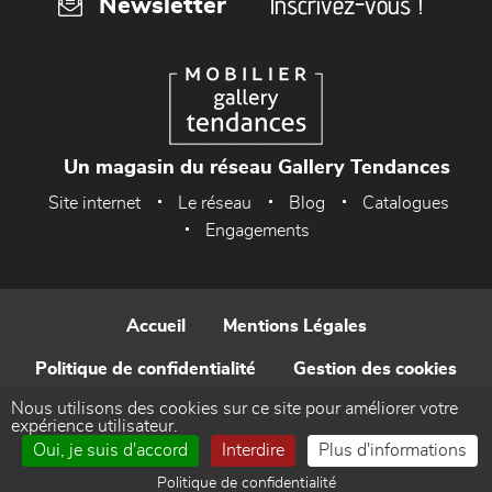
Inscrivez-vous !
Newsletter
Un magasin du réseau Gallery Tendances
Site internet
Le réseau
Blog
Catalogues
Engagements
Accueil
Mentions Légales
Politique de confidentialité
Gestion des cookies
Nous utilisons des cookies sur ce site pour améliorer votre
Contact
expérience utilisateur.
Oui, je suis d'accord
Interdire
Plus d'informations
Réalisé par WEB Enseignes
Politique de confidentialité