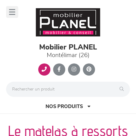
Panneau de gestion des cookies
lose
nu
Mobilier PLANEL
Montélimar (26)
NOS PRODUITS
Le matelas à ressorts