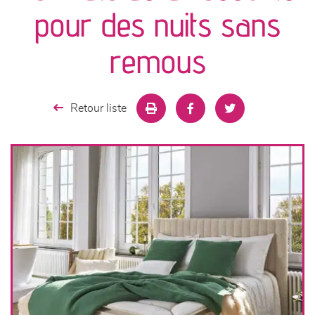
canapés et fauteuils
pour des nuits sans
séjours
remous
meubles de complément
Retour liste
chambres et dressing
literie
décoration