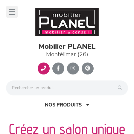
Panneau de gestion des cookies
lose
nu
Mobilier PLANEL
Montélimar (26)
NOS PRODUITS
Créez un salon unique