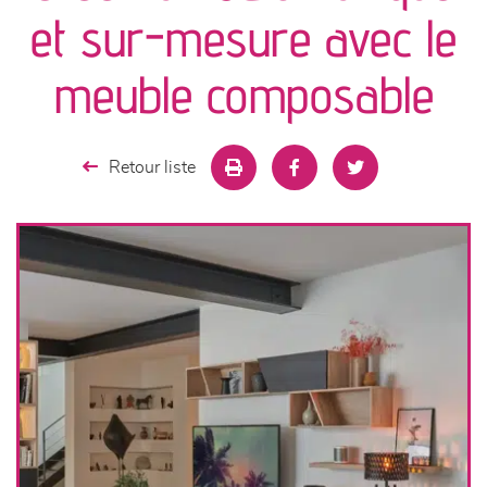
canapés et fauteuils
et sur-mesure avec le
séjours
meuble composable
meubles de complément
Retour liste
chambres et dressing
literie
décoration