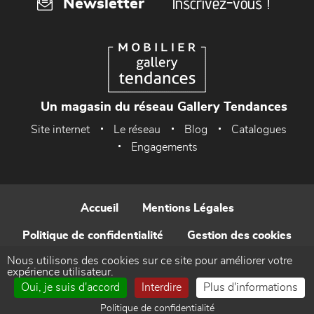
Inscrivez-vous !
Newsletter
Un magasin du réseau Gallery Tendances
Site internet
Le réseau
Blog
Catalogues
Engagements
Accueil
Mentions Légales
Politique de confidentialité
Gestion des cookies
Nous utilisons des cookies sur ce site pour améliorer votre
Contact
expérience utilisateur.
Oui, je suis d'accord
Interdire
Plus d'informations
Réalisé par WEB Enseignes
Politique de confidentialité