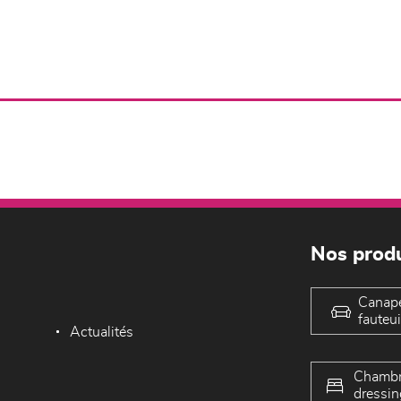
Nos produ
Canap
fauteui
Actualités
Chambr
dressin