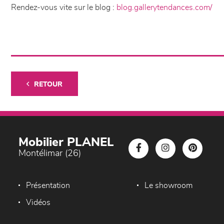
Rendez-vous vite sur le blog :
blog.gallerytendances.com/
RETOUR
Mobilier PLANEL
Montélimar (26)
Présentation
Le showroom
Vidéos