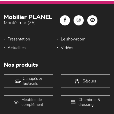
Mobilier PLANEL
Montélimar (26)
Présentation
Le showroom
Actualités
Vidéos
Nos produits
Canapés &
Séjours
fauteuils
Meubles de
Chambres &
complément
dressing