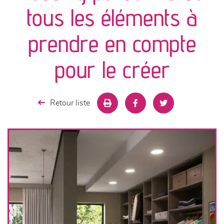
canapés et fauteuils
tous les éléments à
séjours
prendre en compte
meubles de complément
pour le créer
chambres et dressing
Retour liste
literie
décoration