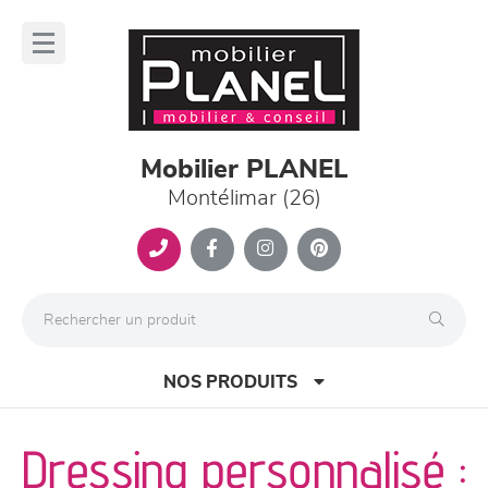
Panneau de gestion des cookies
lose
nu
Mobilier PLANEL
Montélimar (26)
NOS PRODUITS
Dressing personnalisé :