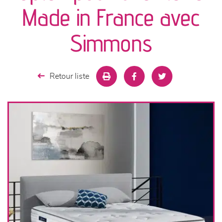
canapés et fauteuils
Made in France avec
séjours
Simmons
meubles de complément
Retour liste
chambres et dressing
literie
décoration