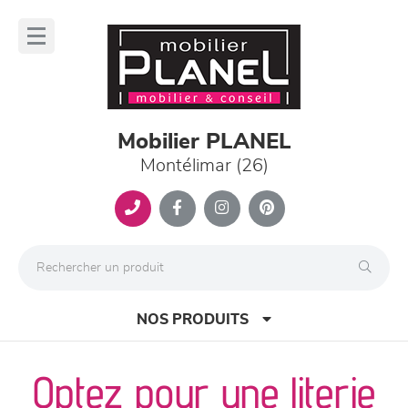
Panneau de gestion des cookies
lose
nu
Mobilier PLANEL
Montélimar (26)
NOS PRODUITS
Optez pour une literie