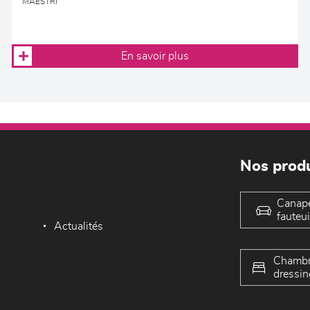
MAESTRI
En savoir plus
Nos produ
Canap
fauteui
Actualités
Chambr
dressin