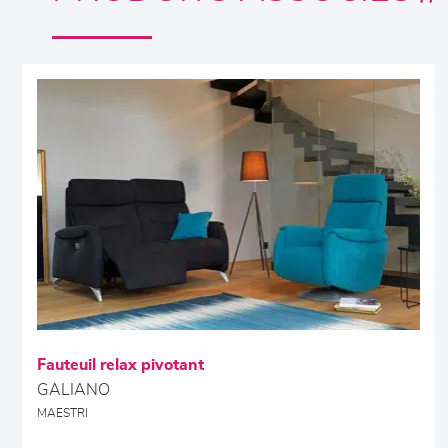
Fauteuil relax pivotant
GALIANO
MAESTRI