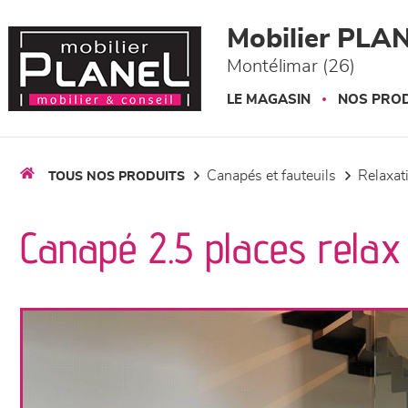
Panneau de gestion des cookies
Mobilier PLA
Montélimar (26)
LE MAGASIN
NOS PROD
canapés et fauteuils
relaxa
TOUS NOS PRODUITS
Canapé 2.5 places relax