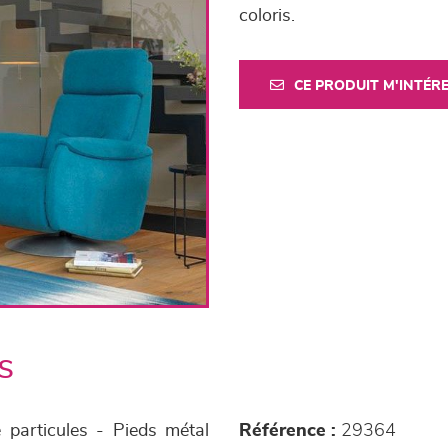
coloris.
CE PRODUIT M'INTÉR
s
 particules - Pieds métal
Référence :
29364