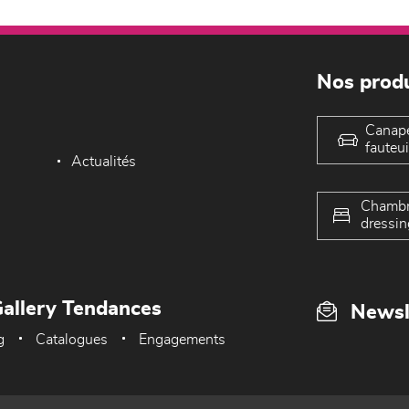
Nos produ
Canap
fauteui
Actualités
Chambr
dressin
allery Tendances
Newsl
g
Catalogues
Engagements