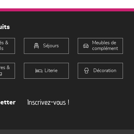
its
és &
Meubles de
Séjours
ls
complément
es &
Literie
Décoration
g
Inscrivez-vous !
etter