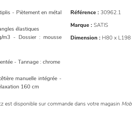
tiplis - Piètement en métal
Référence :
30962.1
Marque :
SATIS
angles élastiques
g/m3 - Dossier : mousse
Dimension :
H80 x L198
igmentée - Tannage : chrome
êtière manuelle intégrée -
elaxation 160 cm
litz est disponible sur commande dans votre magasin
Mobi