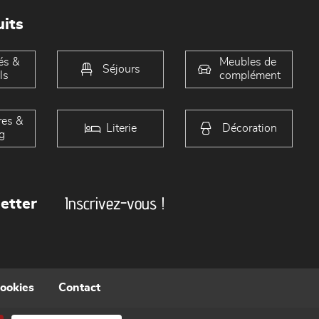
its
és &
Meubles de
Séjours
ls
complément
es &
Literie
Décoration
g
Inscrivez-vous !
etter
cookies
Contact