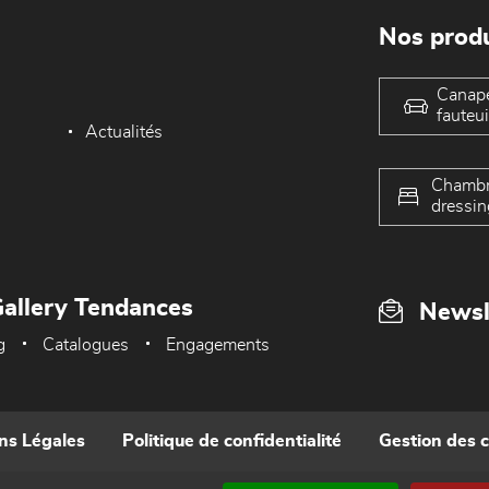
Nos produ
Canap
fauteui
Actualités
Chambr
dressin
allery Tendances
Newsl
g
Catalogues
Engagements
ns Légales
Politique de confidentialité
Gestion des 