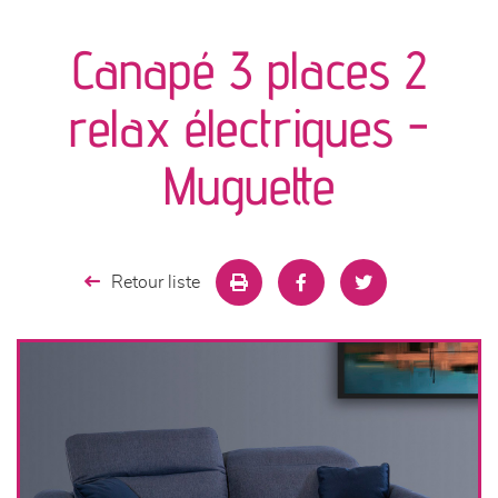
canapés et fauteuils
Canapé 3 places 2
séjours
relax électriques -
meubles de complément
Muguette
chambres et dressing
literie
Retour liste
décoration