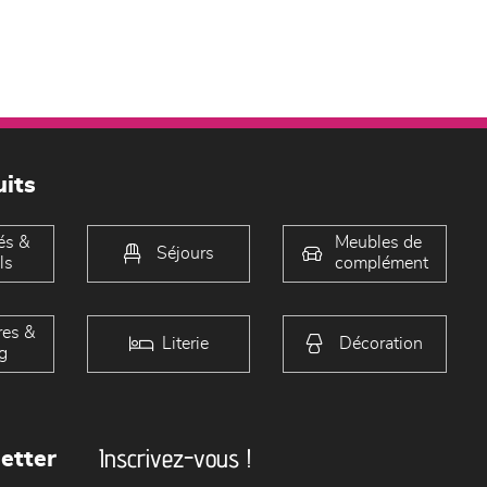
its
és &
Meubles de
Séjours
ls
complément
es &
Literie
Décoration
g
Inscrivez-vous !
etter