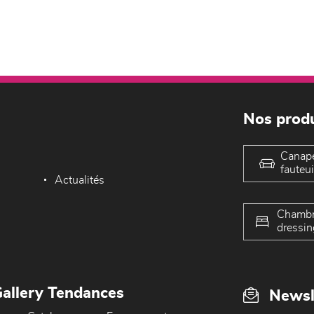
Nos produ
Canap
fauteui
Actualités
Chambr
dressin
allery Tendances
Newsl