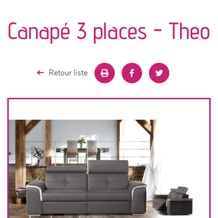
canapés et fauteuils
Canapé 3 places - Theo
séjours
meubles de complément
Retour liste
chambres et dressing
literie
décoration