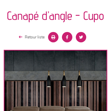
canapés et fauteuils
Canapé d’angle - Cupo
séjours
meubles de complément
Retour liste
chambres et dressing
literie
décoration