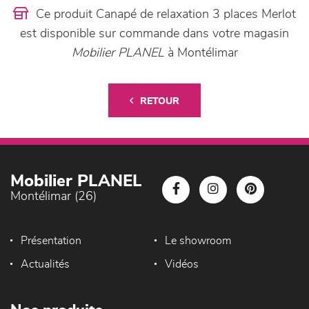
Ce produit Canapé de relaxation 3 places Merlot
est disponible sur commande dans votre magasin
Mobilier PLANEL
à Montélimar
RETOUR
Mobilier PLANEL
Montélimar (26)
Présentation
Le showroom
Actualités
Vidéos