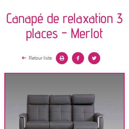
canapés et fauteuils
Canapé de relaxation 3
séjours
places - Merlot
meubles de complément
chambres et dressing
Retour liste
literie
décoration