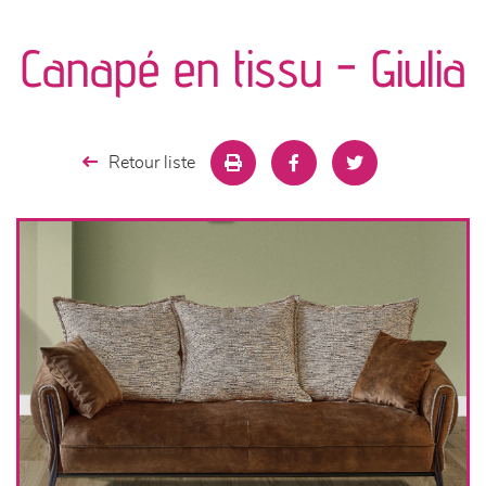
canapés et fauteuils
Canapé en tissu - Giulia
séjours
meubles de complément
Retour liste
chambres et dressing
literie
décoration