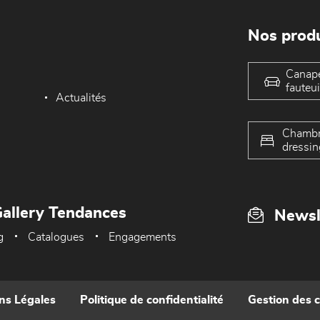
Nos produ
Canap
fauteui
Actualités
Chambr
dressin
allery Tendances
Newsl
g
Catalogues
Engagements
ns Légales
Politique de confidentialité
Gestion des 