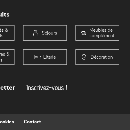
its
és &
Meubles de
Séjours
ls
complément
es &
Literie
Décoration
g
Inscrivez-vous !
etter
cookies
Contact