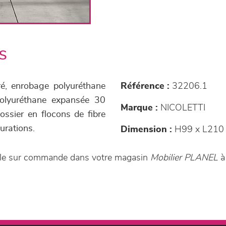
s
ré, enrobage polyuréthane
Référence :
32206.1
polyuréthane expansée 30
Marque :
NICOLETTI
ssier en flocons de fibre
gurations.
Dimension :
H99 x L210 
ible sur commande dans votre magasin
Mobilier PLANEL
à