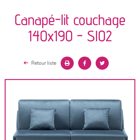
canapés et fauteuils
Canapé-lit couchage
séjours
140x190 - Sl02
meubles de complément
chambres et dressing
Retour liste
literie
décoration