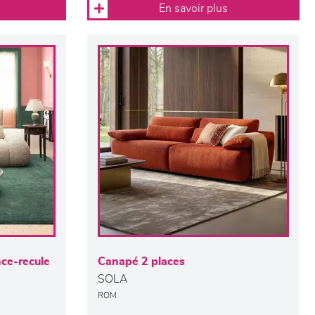
En savoir plus
ce-recule
Canapé 2 places
SOLA
ROM