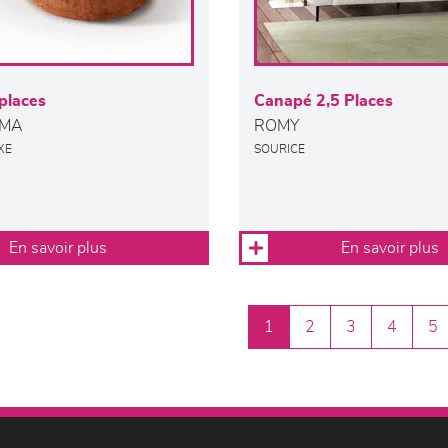
places
Canapé 2,5 Places
IMA
ROMY
XE
SOURICE
En savoir plus
En savoir plus
1
2
3
4
5