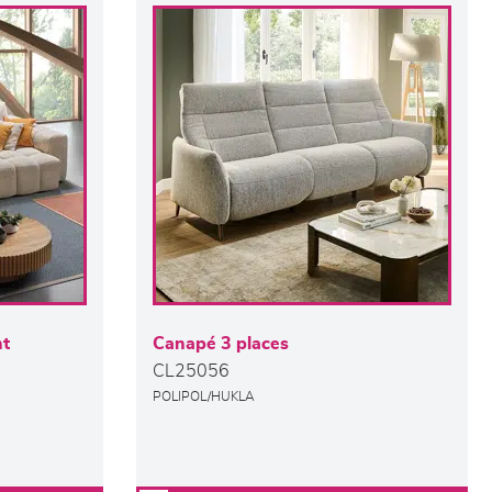
nt
Canapé 3 places
CL25056
POLIPOL/HUKLA