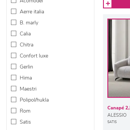
acomodel
aerre italia
b. marly
calia
chitra
confort luxe
gerlin
hima
maestri
polipol/hukla
Canapé 2,
rom
ALESSIO
satis
SATIS