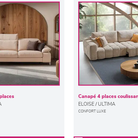
places
Canapé 4 places coulissa
A
ELOISE / ULTIMA
CONFORT LUXE