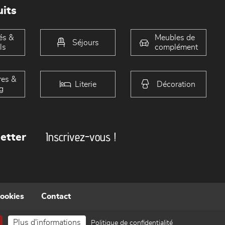
its
és &
Meubles de
Séjours
ls
complément
es &
Literie
Décoration
g
Inscrivez-vous !
etter
cookies
Contact
Plus d'informations
Politique de confidentialité