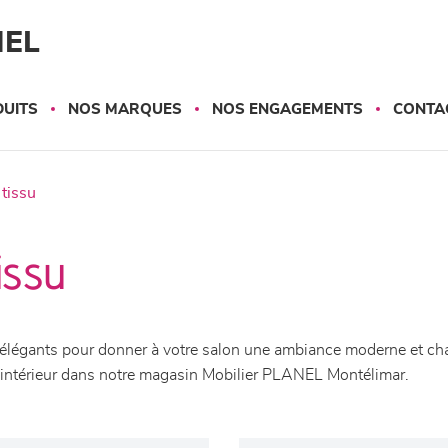
NEL
UITS
NOS MARQUES
NOS ENGAGEMENTS
CONTA
 tissu
issu
légants pour donner à votre salon une ambiance moderne et chal
re intérieur dans notre magasin Mobilier PLANEL Montélimar.