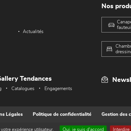
Nos produ
Canap
fauteui
Actualités
Chambr
dressin
allery Tendances
Newsl
g
Catalogues
Engagements
ns Légales
Politique de confidentialité
Gestion des 
Oui, je suis d'accord
Interdire
 votre expérience utilisateur.
Réalisé par WEB Enseignes