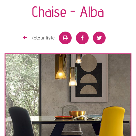
canapés et fauteuils
Chaise - Alba
séjours
meubles de complément
Retour liste
chambres et dressing
literie
décoration