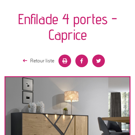
canapés et fauteuils
Enfilade 4 portes -
séjours
Caprice
meubles de complément
chambres et dressing
Retour liste
literie
décoration