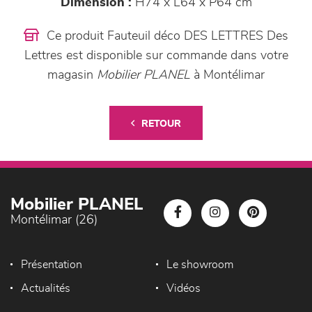
Dimension :
H74 x L64 x P64 cm
Ce produit Fauteuil déco DES LETTRES Des
Lettres est disponible sur commande dans votre
magasin
Mobilier PLANEL
à Montélimar
RETOUR
Mobilier PLANEL
Montélimar (26)
Présentation
Le showroom
Actualités
Vidéos