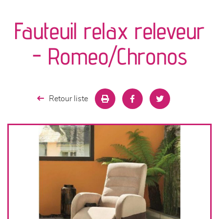
canapés et fauteuils
Fauteuil relax releveur
séjours
- Romeo/Chronos
meubles de complément
chambres et dressing
Retour liste
literie
décoration