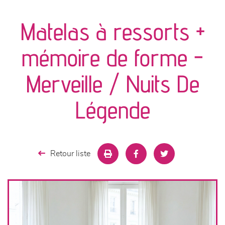
canapés et fauteuils
Matelas à ressorts +
séjours
mémoire de forme -
meubles de complément
Merveille / Nuits De
chambres et dressing
Légende
literie
décoration
Retour liste