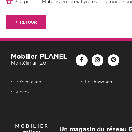
Ce produit Matelas en latex Lyra est disponible
RETOUR
Mobilier PLANEL
Montélimar (26)
Présentation
Le showroom
Vidéos
Un magasin du réseau G