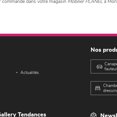
 sur commande dans votre magasin
Mobilier PLANEL
à Mont
Nos produ
Canap
fauteui
Actualités
Chambr
dressin
allery Tendances
Newsl