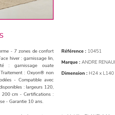
s
erme - 7 zones de confort
Référence :
10451
e hiver : garnissage lin,
Marque :
ANDRE RENAU
té : garnissage ouate
 - Traitement : Oxyon® non
Dimension :
H24 x L140
rodées - Compatible avec
isponibles : largeurs 120,
00 cm - Certifications :
ise - Garantie 10 ans.