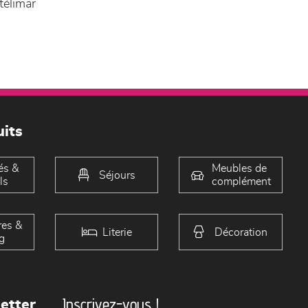
élimar
its
és &
Meubles de
Séjours
ls
complément
es &
Literie
Décoration
g
Inscrivez-vous !
etter