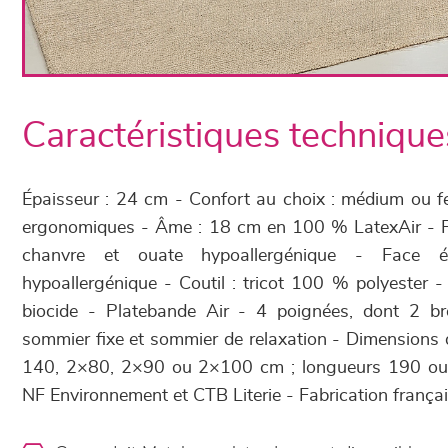
Caractéristiques technique
Épaisseur : 24 cm - Confort au choix : médium ou f
ergonomiques - Âme : 18 cm en 100 % LatexAir - Fac
chanvre et ouate hypoallergénique - Face é
hypoallergénique - Coutil : tricot 100 % polyester
biocide - Platebande Air - 4 poignées, dont 2 b
sommier fixe et sommier de relaxation - Dimensions d
140, 2×80, 2×90 ou 2×100 cm ; longueurs 190 ou 2
NF Environnement et CTB Literie - Fabrication frança