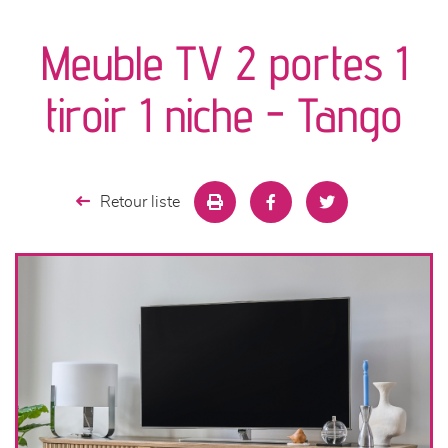
canapés et fauteuils
Meuble TV 2 portes 1
séjours
tiroir 1 niche - Tango
meubles de complément
chambres et dressing
Retour liste
literie
décoration