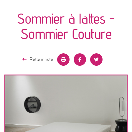
canapés et fauteuils
Sommier à lattes -
séjours
Sommier Couture
meubles de complément
chambres et dressing
Retour liste
literie
décoration