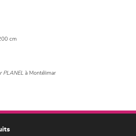
200 cm
er PLANEL
à Montélimar
its