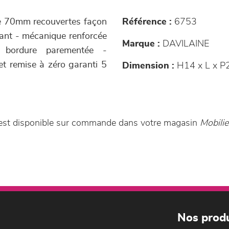
tre 70mm recouvertes façon
Référence :
6753
ulant - mécanique renforcée
Marque :
DAVILAINE
 bordure parementée -
t remise à zéro garanti 5
Dimension :
H14 x L x P
x est disponible sur commande dans votre magasin
Mobili
Nos produ