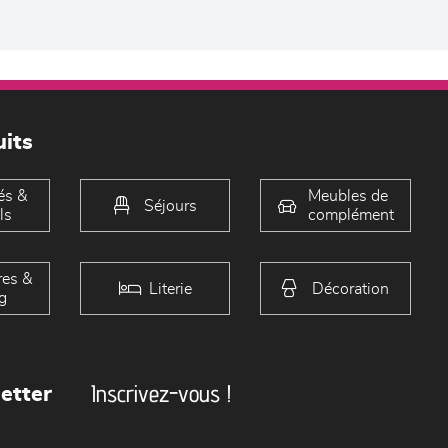
its
és &
Meubles de
Séjours
ls
complément
es &
Literie
Décoration
g
Inscrivez-vous !
etter