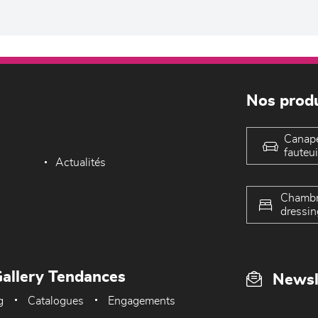
Nos produ
Canap
fauteui
Actualités
Chambr
dressin
allery Tendances
Newsl
g
Catalogues
Engagements