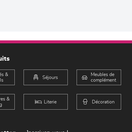
its
és &
Meubles de
Séjours
ls
complément
es &
Literie
Décoration
g