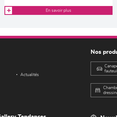
En savoir plus
Nos produ
Canap
fauteui
Actualités
Chambr
dressin
allery Tendances