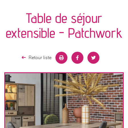
canapés et fauteuils
Table de séjour
séjours
extensible - Patchwork
meubles de complément
chambres et dressing
Retour liste
literie
décoration