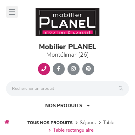
Panneau de gestion des cookies
lose
nu
Mobilier PLANEL
Montélimar (26)
NOS PRODUITS
séjours
table
TOUS NOS PRODUITS
table rectangulaire