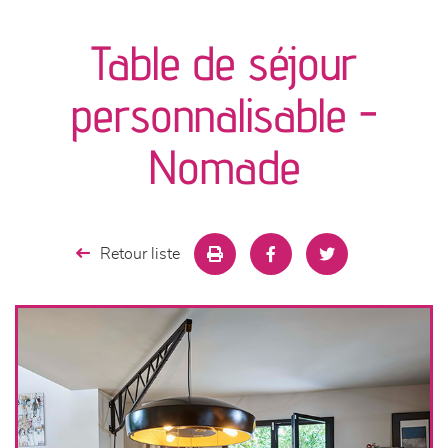
canapés et fauteuils
Table de séjour
séjours
personnalisable -
meubles de complément
Nomade
chambres et dressing
literie
Retour liste
décoration