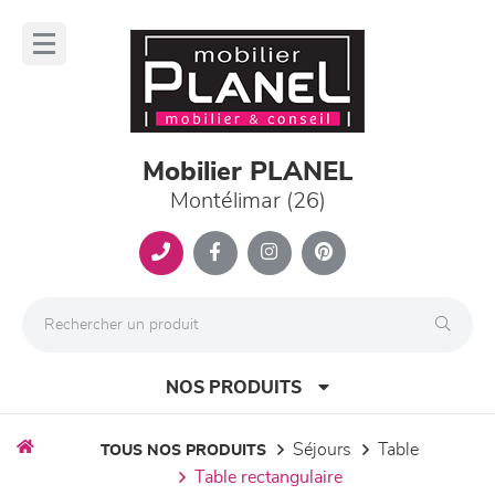
Panneau de gestion des cookies
lose
nu
Mobilier PLANEL
Montélimar (26)
NOS PRODUITS
séjours
table
TOUS NOS PRODUITS
table rectangulaire