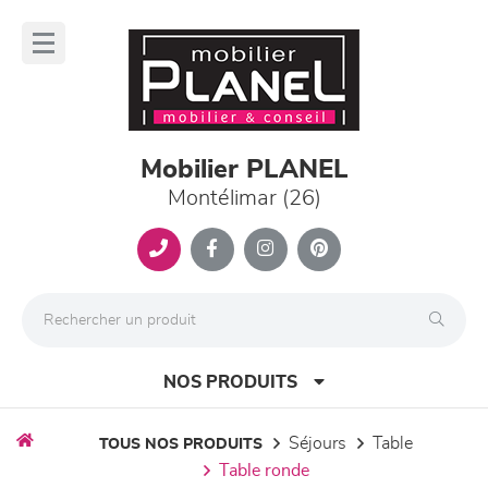
Panneau de gestion des cookies
lose
nu
Mobilier PLANEL
Montélimar (26)
NOS PRODUITS
séjours
table
TOUS NOS PRODUITS
table ronde