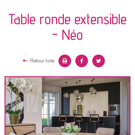
canapés et fauteuils
Table ronde extensible
séjours
- Néo
meubles de complément
chambres et dressing
Retour liste
literie
décoration